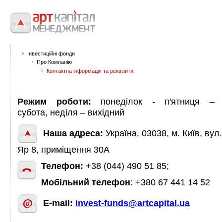
Інвестиційні фонди
Про Компанію
Контактна інформація та реквізити
Режим
роботи:
понеділок
-
п'ятниця
–
с
убота,
неділя
–
вихідний
Наша адреса
:
Україна
,
03038
,
м.
Київ
,
вул
.
Яр
8
,
приміщення 30А
Телефон
:
+38
(
044
)
490
51 85;
Мобільний телефон
: +380 67 441 14 52
E
-
mail
:
invest-funds@artcapital.ua