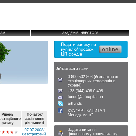
ТАМ
АКАДЕМІЯ ІНВЕСТОРА
Зв'язатися з нами:
0 800 502-808 (безплатно зі
стаціонарних телефонів в
Україні)
+38 (044) 498 0 498
funds@artcapital.ua
artfunds
КУА "АРТ КАПИТАЛ
Рівень
Початок/
Менеджмент"
естиційного
закінчення
ризику
діяльності
Задати питання
07.07.2008/
фінансовому консультанту
безстроковий