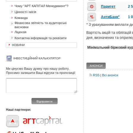
Чому "АРТ КАПІТАЛ Менеджмент"?
Паритет
2 
Цінності і місія
АнтиБанк*
1 
Команда
Фінансова звітність та аудиторські
* З урахуванням виплати ди
висновки
Ліцензія
Вартість акцій та облігаці
дня, визначених та оприлю
Контактна інформація та реквізити
НОВИНИ
Мінімальний біржовий кур
ІНВЕСТИЦІЙНИЙ КАЛЬКУЛЯТОР
АНОНСИ
Ми цінуємо Вашу думку про нашу роботу.
Просимо залишити Ваші відгуки та пропозиції:
RSS
|
Всі анонси
Відправити
Наші партнери: