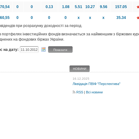
570,54
0
0
0.13
1.08
5.51
10.27
9.56
157.05
060,55
0
0
0
0
x
x
x
35.34
відендів при розрахунку доходності за період.
й в портфелях інвестиційних фондів визначається за найменшим з біржових ку
днених на фондових біржах України.
с на дату:
Показати
НОВИНИ
16.12.2025
Ліквідація ПВІФ "Перспектива"
RSS
|
Всі новини