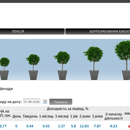
ПЕНСІЯ
КОРПОРАТИВНИМ КЛІЄН
і фонди
нду на дату:
Показати
Доходність за період, %
ЧА на
інв
З початку
П, грн.
День
Тиждень
1 місяць
3 місяці
1 рік
2 роки
3 роки
діяльності
0,77
0
0.44
0.43
1.37
5.8
12.83
-7.87
-9.23